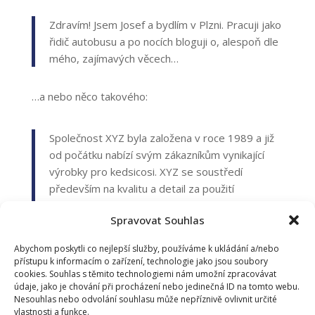
Zdravím! Jsem Josef a bydlím v Plzni. Pracuji jako
řidič autobusu a po nocích bloguji o, alespoň dle
mého, zajímavých věcech…
…a nebo něco takového:
Společnost XYZ byla založena v roce 1989 a již
od počátku nabízí svým zákazníkům vynikající
výrobky pro kedsicosi. XYZ se soustředí
především na kvalitu a detail za použití
nejnovějších technologií a se zajištěním vysoké
Spravovat Souhlas
životnosti. Firma sídlí v Kocourkově a
zaměstnává více než 300 profesionálů ve
Abychom poskytli co nejlepší služby, používáme k ukládání a/nebo
různých oblastech.
přístupu k informacím o zařízení, technologie jako jsou soubory
cookies. Souhlas s těmito technologiemi nám umožní zpracovávat
údaje, jako je chování při procházení nebo jedinečná ID na tomto webu.
Pokud s WordPressem právě začínáte, měli byste
Nesouhlas nebo odvolání souhlasu může nepříznivě ovlivnit určité
se nejdříve přihlásit do
administrace
a tuto stránku
vlastnosti a funkce.