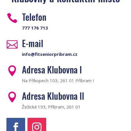
Telefon

777 176 713
E-mail

info@fitseniorpribram.cz
Adresa Klubovna I

Na Příkopech 103, 261 01 Příbram I
Adresa Klubovna II

Žežická 193, Příbram, 261 01