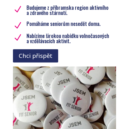
Budujeme z příbramska region aktivního
N
a zdravého stárnutí.
Pomáháme seniorům nesedět doma.
N
Nabízíme širokou nabídku volnočasových
N
a vzdělávacích aktivit.
Chci přispět