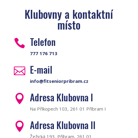
Klubovny a kontaktní
místo
Telefon

777 176 713
E-mail

info@fitseniorpribram.cz
Adresa Klubovna I

Na Příkopech 103, 261 01 Příbram I
Adresa Klubovna II

Žežická 193, Příbram, 261 01