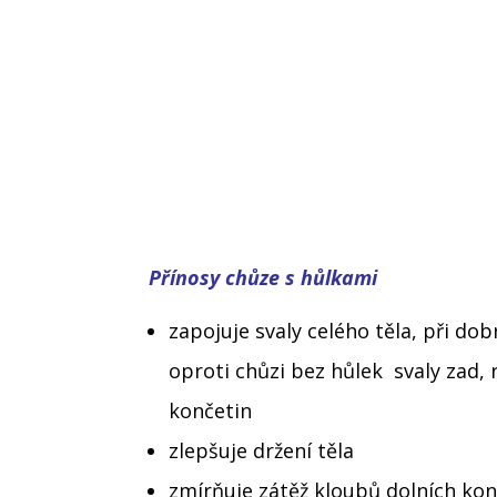
Přínosy chůze s hůlkami
zapojuje svaly celého těla, při do
oproti chůzi bez hůlek svaly zad,
končetin
zlepšuje držení těla
zmírňuje zátěž kloubů dolních ko