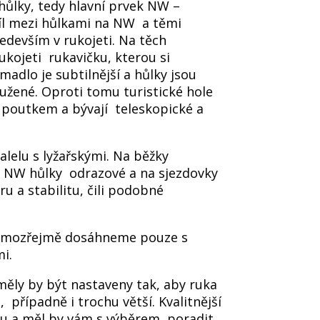
ůlky, tedy hlavní prvek NW –
íl mezi hůlkami na NW a těmi
edevším v rukojeti. Na těch
kojeti rukavičku, kterou si
adlo je subtilnější a hůlky jsou
užené. Oproti tomu turistické hole
 poutkem a bývají teleskopické a
alelu s lyžařskými. Na běžky
u NW hůlky odrazové a na sjezdovky
u a stabilitu, čili podobné
amozřejmě dosáhneme pouze s
ými.
 měly by být nastaveny tak, aby ruka
l, případně i trochu větší. Kvalitnější
íru a měl by vám s výběrem poradit