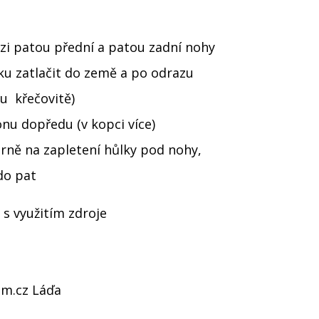
ezi patou přední a patou zadní nohy
lku zatlačit do země a po odrazu
ku křečovitě)
onu dopředu (v kopci více)
trně na zapletení hůlky pod nohy,
 do pat
 s využitím zdroje
a
um.cz
Láďa