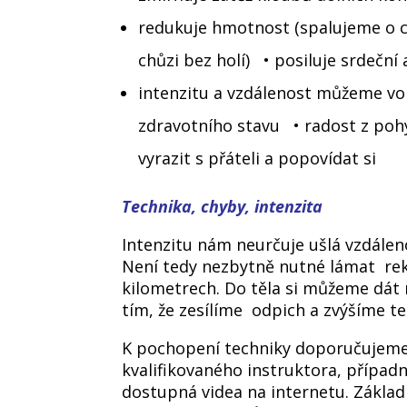
redukuje hmotnost (spalujeme o c
chůzi bez holí) • posiluje srdečn
intenzitu a vzdálenost můžeme vol
zdravotního stavu • radost z poh
vyrazit s přáteli a popovídat si
Technika, chyby, intenzita
Intenzitu nám neurčuje ušlá vzdáleno
Není tedy nezbytně nutné lámat rek
kilometrech. Do těla si můžeme dát 
tím, že zesílíme odpich a zvýšíme 
K pochopení techniky doporučujeme
kvalifikovaného instruktora, případ
dostupná videa na internetu. Zákla