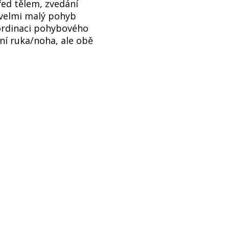
řed tělem, zvedání
velmi malý pohyb
oordinaci pohybového
ní ruka/noha, ale obě