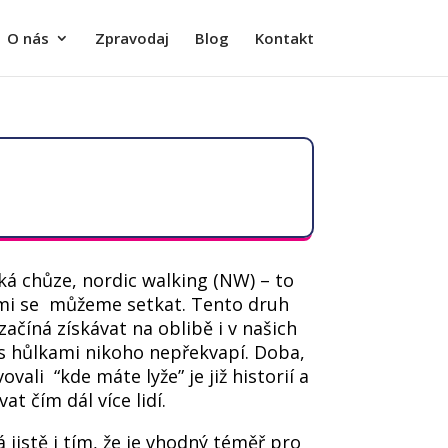
O nás
Zpravodaj
Blog
Kontakt
ká chůze, nordic walking (NW) – to
ými se můžeme setkat. Tento druh
 začíná získávat na oblibě i v našich
 s hůlkami nikoho nepřekvapí. Doba,
vali “kde máte lyže” je již historií a
at čím dál více lidí.
 jistě i tím, že je vhodný téměř pro