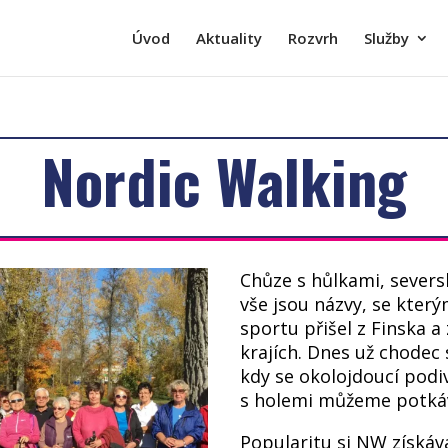
Úvod
Aktuality
Rozvrh
Služby
Nordic Walking
Chůze s hůlkami, severs
vše jsou názvy, se kter
sportu přišel z Finska a
krajích. Dnes už chodec
kdy se okolojdoucí podivo
s holemi můžeme potkáv
Popularitu si NW získává