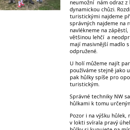
neumožní nám odraz z h
dynamickou chůzi. Rozd
turistickými najdeme př
správných najdeme na ru
navlékneme na zápěstí, m
většinou lehčí a neodpr
mají masivnější madlo s
odpružené.
U holí můžeme najít par
používáme stejně jako 
pak hůlky spíše pro opor
turistickým.
Správné techniky NW s
hůlkami k tomu určen
Pozor i na výšku hůlek,
v lokti svírala pravý úhe
hůlky si kupujete na m