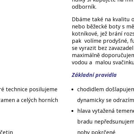
odborník.
Dbáme také na kvalitu o
nebo běžecké boty s m
kotníkové, jež brání ro
pak volíme prodyšné, fun
se vyrazit bez zavazade
maximálně doporučujeme
vodou a malou svačink
Základní pravidla
bré technice posilujeme
chodidlem došlapujem
 ramen a celých horních
dynamicky se odrazí
hlava vytažená teme
bradu nepředsunujeme
nčetin
nohy pokrčené