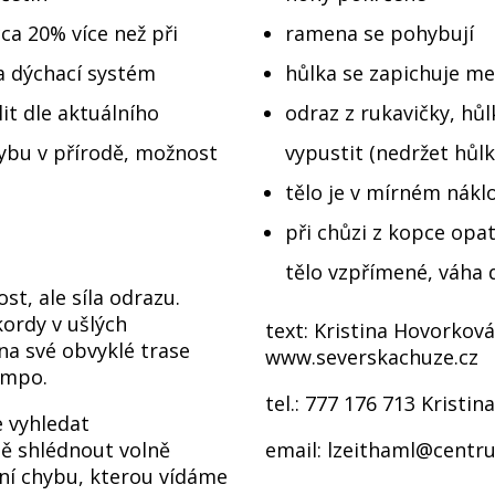
ca 20% více než při
ramena se pohybují
í a dýchací systém
hůlka se zapichuje m
it dle aktuálního
odraz z rukavičky, hů
ybu v přírodě, možnost
vypustit (nedržet hůl
tělo je v mírném nákl
při chůzi z kopce opa
tělo vzpřímené, váha
st, ale síla odrazu.
ordy v ušlých
text: Kristina Hovorková
na své obvyklé trase
www.severskachuze.cz
tempo.
tel.: 777 176 713 Kristin
 vyhledat
ně shlédnout volně
email:
lzeithaml@centr
dní chybu, kterou vídáme