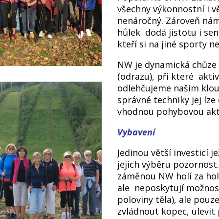
všechny výkonnostní i v
nenáročný. Zároveň nám 
hůlek dodá jistotu i se
kteří si na jiné sporty 
NW je dynamická chůze 
(odrazu), při které akti
odlehčujeme našim klo
správné techniky jej lz
vhodnou pohybovou ak
Vybavení
Jedinou větší investicí 
jejich výběru pozornost
záměnou NW holí za hole
ale neposkytují možnost
poloviny těla), ale po
zvládnout kopec, ulevit