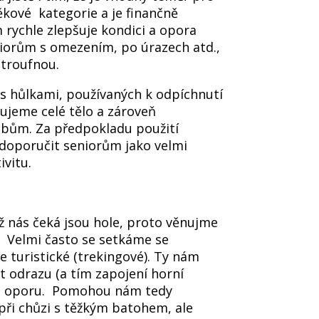
ěkové kategorie a je finančně
rychle zlepšuje kondici a opora
niorům s omezením, po úrazech atd.,
netroufnou.
s hůlkami, používaných k odpíchnutí
vujeme celé tělo a zároveň
ubům. Za předpokladu použití
e doporučit seniorům jako velmi
tivitu.
jež nás čeká jsou hole, proto věnujme
. Velmi často se setkáme se
 turistické (trekingové). Ty nám
 odrazu (a tím zapojení horní
uze oporu. Pomohou nám tedy
 při chůzi s těžkým batohem, ale