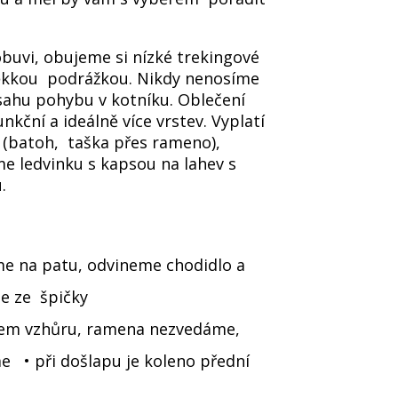
buvi, obujeme si nízké trekingové
ěkkou podrážkou. Nikdy nenosíme
zsahu pohybu v kotníku. Oblečení
kční a ideálně více vrstev. Vyplatí
l (batoh, taška přes rameno),
 ledvinku s kapsou na lahev s
u.
e na patu, odvineme chodidlo a
me ze špičky
nem vzhůru, ramena nezvedáme,
 • při došlapu je koleno přední